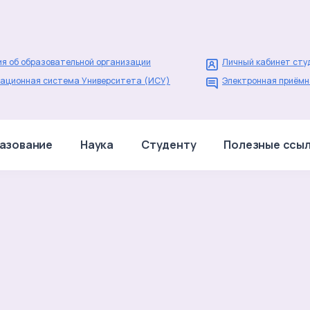
я об образовательной организации
Личный кабинет сту
ационная система Университета (ИСУ)
Электронная приёмн
азование
Наука
Студенту
Полезные ссы