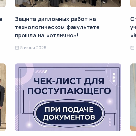
е
Защита дипломных работ на
С
технологическом факультете
у
прошла на «отлично»!
«
5 июня 2026 г.