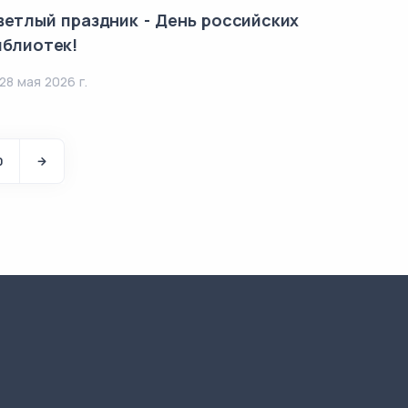
ветлый праздник - День российских
иблиотек!
28 мая 2026 г.
0