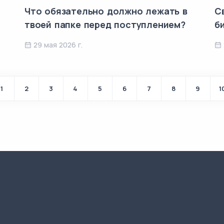
Что обязательно должно лежать в
С
твоей папке перед поступлением?
б
29 мая 2026 г.
1
2
3
4
5
6
7
8
9
1