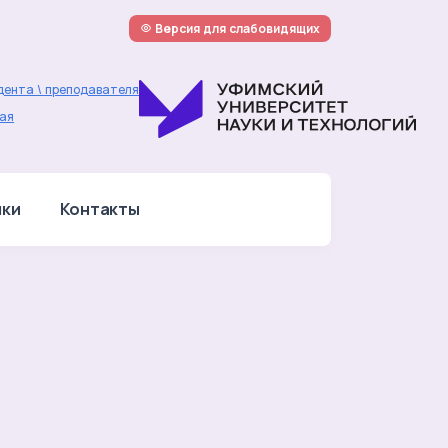
Версия для слабовидящих
дента \ преподавателя
ая
лки
Контакты