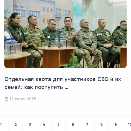
Отдельная квота для участников СВО и их
семей: как поступить …
12 июля 2026 г.
1
2
3
4
5
6
7
8
9
1