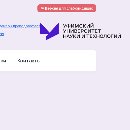
Версия для слабовидящих
дента \ преподавателя
ая
лки
Контакты