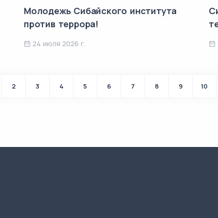
Молодежь Сибайского института
С
против террора!
т
24 июля 2026 г.
2
3
4
5
6
7
8
9
10