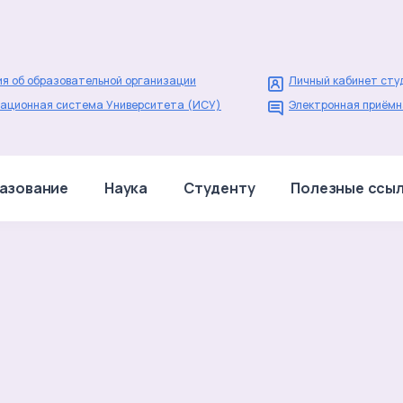
я об образовательной организации
Личный кабинет сту
ационная система Университета (ИСУ)
Электронная приёмн
азование
Наука
Студенту
Полезные ссы