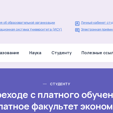
я об образовательной организации
Личный кабинет сту
ационная система Университета (ИСУ)
Электронная приёмн
азование
Наука
Студенту
Полезные ссы
СТУДЕНТУ
реходе с платного обучен
латное факультет эконом