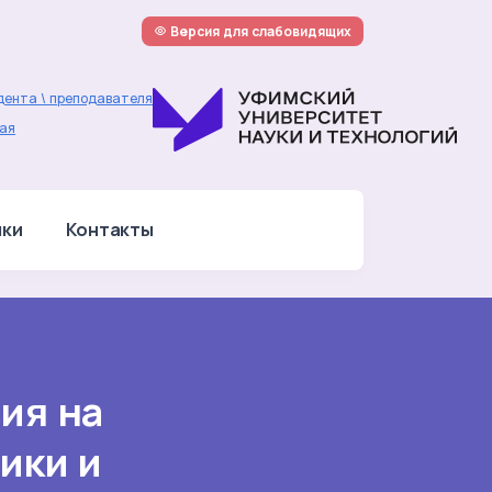
Версия для слабовидящих
дента \ преподавателя
ая
лки
Контакты
ия на
ики и