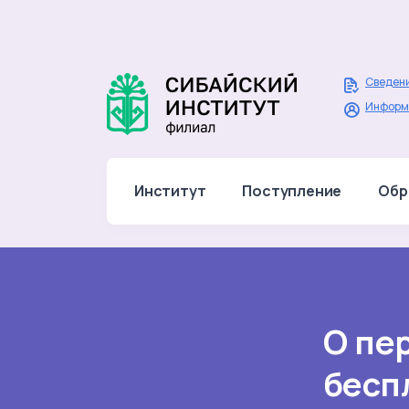
Сведени
Информ
Институт
Поступление
Обр
О пе
бесп