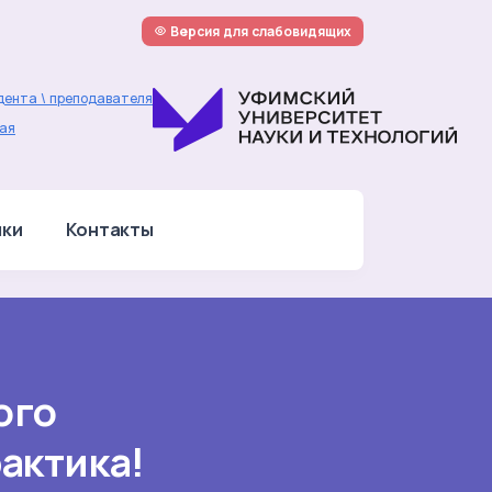
Версия для слабовидящих
дента \ преподавателя
ая
лки
Контакты
ого
актика!