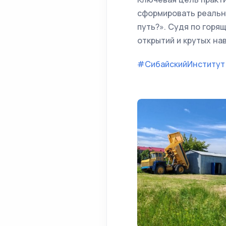
сформировать реальны
путь?». Судя по горя
открытий и крутых на
#СибайскийИнститут