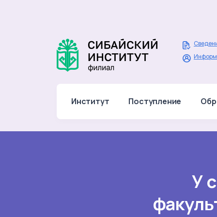
Сведени
Информ
Институт
Поступление
Обр
У 
факуль