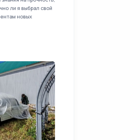
чно ли я выбрал свой
дентам новых