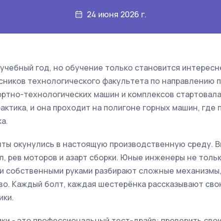
24 июня 2026 г.
учебный год, но обучение только становится интересн
рсников технологического факультета по направлению 
ортно-технологических машин и комплексов стартовала
актика, и она проходит на полигоне горных машин, где
а.
нты окунулись в настоящую производственную среду. 
л, рев моторов и азарт сборки. Юные инженеры не толь
 и собственными руками разбирают сложные механизмы,
во. Каждый болт, каждая шестерёнка рассказывают сво
ики.
ки - это профессиональный тест-драйв: проверить свои