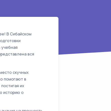
ее! В Сибайском
подготовки
 учебная
 представлена вся
Вместо скучных
ко помогают в
 постигая их
ю историю о
 знания на прочность,