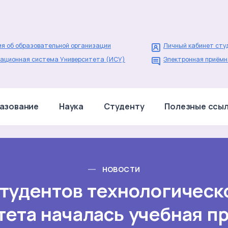
я об образовательной организации
Личный кабинет сту
ационная система Университета (ИСУ)
Электронная приёмн
азование
Наука
Студенту
Полезные ссы
НОВОСТИ
студентов технологическ
тета началась учебная пр