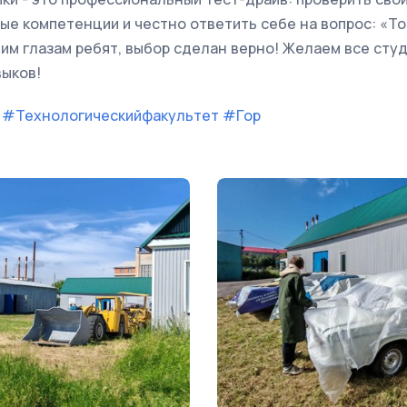
е компетенции и честно ответить себе на вопрос: «То
щим глазам ребят, выбор сделан верно! Желаем все сту
выков!
#Технологическийфакультет
#Гор