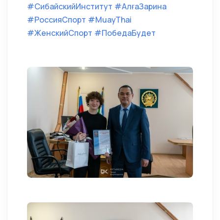
#СибайскийИнститут
#АлғаЗарина
#РоссияСпорт
#MuayThai
#ЖенскийСпорт
#ПобедаБудет