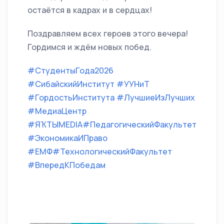
остаётся в кадрах и в сердцах!
Поздравляем всех героев этого вечера!
Гордимся и ждём новых побед.
#СтудентыГода2026
#СибайскийИнститут
#УУНиТ
#ГордостьИнститута
#ЛучшиеИзЛучших
#МедиаЦентр
#ЯҠТЫMEDIA
#ПедагогическийФакультет
#ЭкономикаИПраво
#ЕМФ
#ТехнологическийФакультет
#ВпередКПобедам