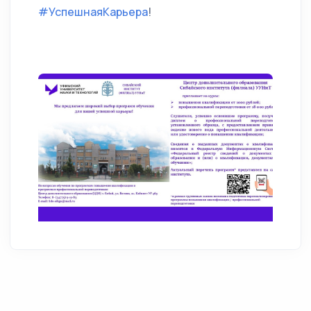
#УспешнаяКарьера
!