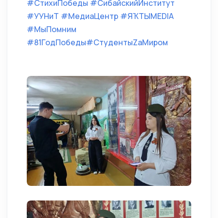
#СтихиПобеды
#СибайскийИнститут
#УУНиТ
#МедиаЦентр
#ЯҠТЫMEDIA
#МыПомним
#81ГодПобеды
#СтудентыZaМиром