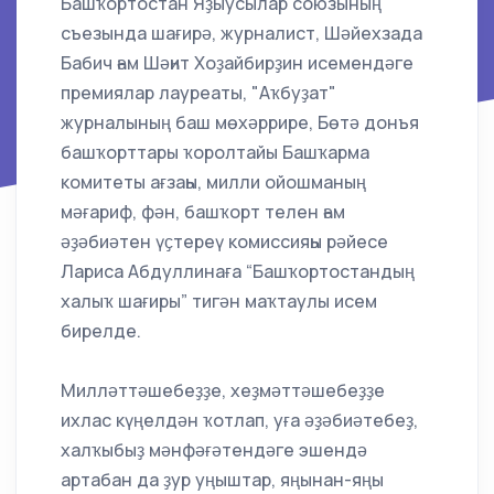
Башҡортостан Яҙыусылар союзының
съезында шағирә, журналист, Шәйехзада
Бабич һәм Шәһит Хоҙайбирҙин исемендәге
премиялар лауреаты, "Аҡбуҙат"
журналының баш мөхәррире, Бөтә донъя
башҡорттары ҡоролтайы Башҡарма
комитеты ағзаһы, милли ойошманың
мәғариф, фән, башҡорт телен һәм
әҙәбиәтен үҫтереү комиссияһы рәйесе
Лариса Абдуллинаға “Башҡортостандың
халыҡ шағиры” тигән маҡтаулы исем
бирелде.
Милләттәшебеҙҙе, хеҙмәттәшебеҙҙе
ихлас күңелдән ҡотлап, уға әҙәбиәтебеҙ,
халҡыбыҙ мәнфәғәтендәге эшендә
артабан да ҙур уңыштар, яңынан-яңы