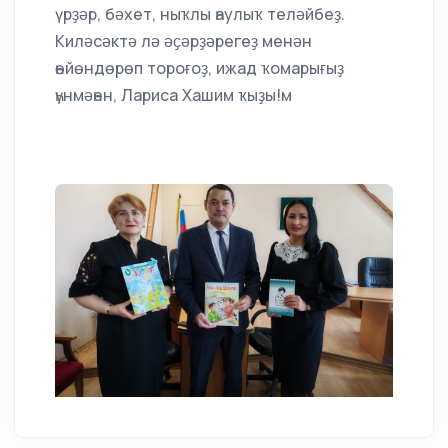
үрҙәр, бәхет, ныҡлы һаулыҡ теләйбеҙ.
Киләсәктә лә әҫәрҙәрегеҙ менән
һөйөндөрөп тороғоҙ, ижад ҡомарығыҙ
һүнмәһен, Лариса Хашим ҡыҙы!м